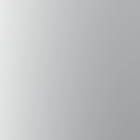
Saber +
Absolute internship
Saber +