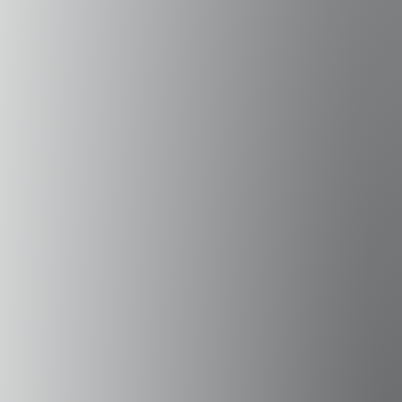
Campus Peñalolén
Diagonal Las Torres 2640, Peñalolén
(56 2) 2331 1000
Campus Viña del Mar
Padre Hurtado 750, Viña del Mar.
(56 32) 250 3500
Sede Errázuriz
Av. Presidente Errázuriz 3485, Las Condes