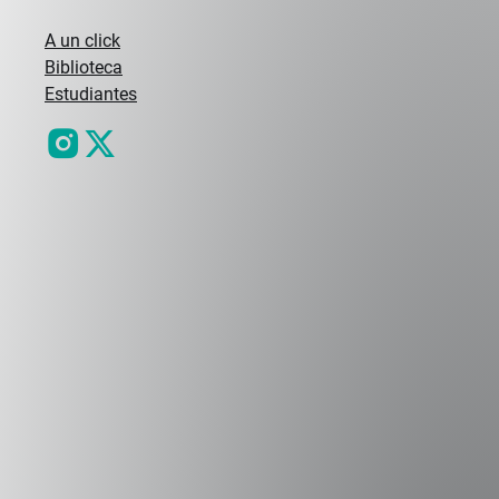
Nuestras
carreras
A un click
Biblioteca
Estudiantes
Campus Peñalolén
Diagonal Las Torres 2640, Peñalolén
(56 2) 2331 1000
Campus Viña del Mar
Padre Hurtado 750, Viña del Mar.