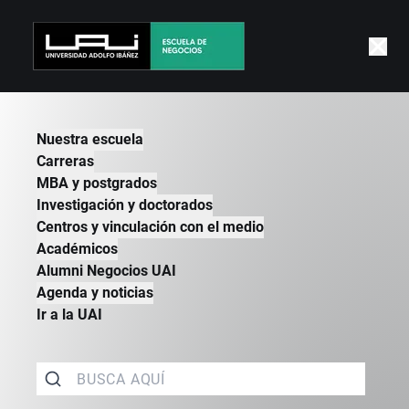
|
NEGOCIOS
|
MBA Y POSTGRADOS
|
POR QUE ESTUDIAR UN MBA EN LA UAI
Nuestra escuela
Carreras
MBA y postgrados
Investigación y doctorados
Centros y vinculación con el medio
Académicos
Alumni Negocios UAI
Agenda y noticias
Ir a la UAI
Por
qué estudiar un MBA en