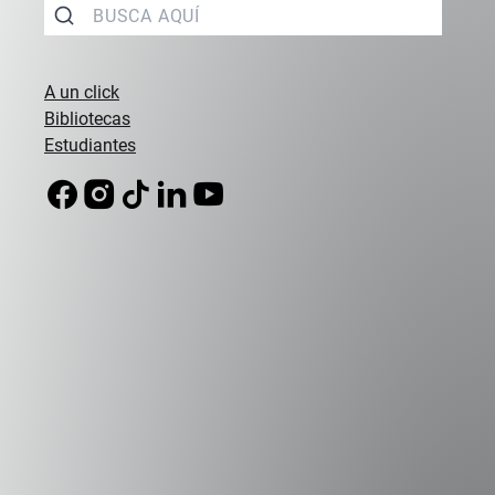
Opinión
A un click
Bibliotecas
Estudiantes
Campus Peñalolén
Diagonal Las Torres 2640, Peñalolén
(56 2) 2331 1000
Campus Viña del Mar
Padre Hurtado 750, Viña del Mar