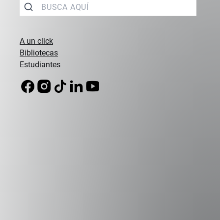
Compromiso con la
calidad
A un click
Bibliotecas
Estudiantes
Campus Peñalolén
Diagonal Las Torres 2640, Peñalolén
(56 2) 2331 1000
Campus Viña del Mar
Padre Hurtado 750, Viña del Mar