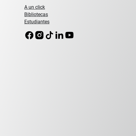
A un click
Bibliotecas
Estudiantes