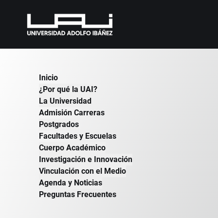
Escuela de Psicologí
organizacional
Inicio
¿Por qué la UAI?
PSICOLOGIA | PUBLICADO EL 25 DE M
La Universidad
Admisión Carreras
Convocatoria para el cargo de profesor/a pa
Postgrados
Facultades y Escuelas
Viña del Mar.
Cuerpo Académico
Investigación e Innovación
Vinculación con el Medio
Agenda y Noticias
Preguntas Frecuentes