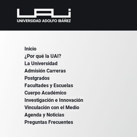
Inicio
¿Por qué la UAI?
La Universidad
Admisión Carreras
Postgrados
Facultades y Escuelas
Cuerpo Académico
Investigación e Innovación
Vinculación con el Medio
Agenda y Noticias
Preguntas Frecuentes