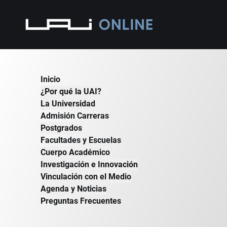
Inicio
¿Por qué la UAI?
La Universidad
Admisión Carreras
Postgrados
Facultades y Escuelas
Cuerpo Académico
Investigación e Innovación
Vinculación con el Medio
Agenda y Noticias
Preguntas Frecuentes