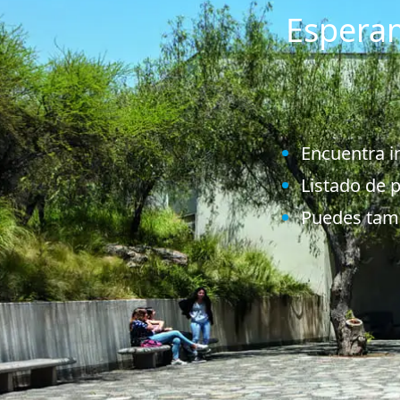
Esperam
Encuentra i
Listado de 
Puedes tamb