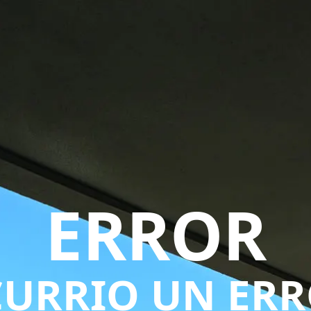
ERROR
URRIO UN ER